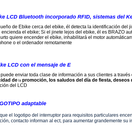
ke LCD Bluetooth incorporado RFID, sistemas del Ke
dueño de Ebike cerca del ebike, él detecta la identificación del
encienda el ebike; Si el jinete lejos del ebike, él es BRAZO a
hurto quiere encender el ebike, inhabilitará el motor automática
phone o el ordenador remotamente
ike LCD con el mensaje de E
puede enviar toda clase de información a sus clientes a través
cidad de
promoción, los saludos del día de fiesta, deseo
la
ición del LCD
GOTIPO adaptable
que el logotipo del interruptor para requisitos particulares en
ción, contacto informan al ect, para aumentar grandemente su i