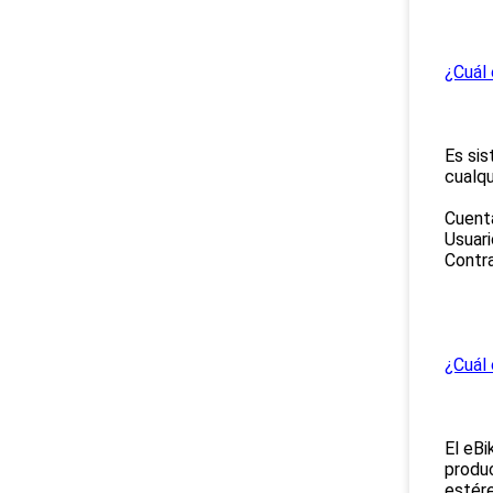
¿Cuál
Es sis
cualqu
Cuenta
Usuari
Contr
¿Cuál 
El eBi
produc
estére