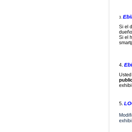
Ebi
3.
Si el 
dueño 
Si el 
smart
Eb
4.
Usted 
publi
exhib
LO
5.
Modifi
exhibi