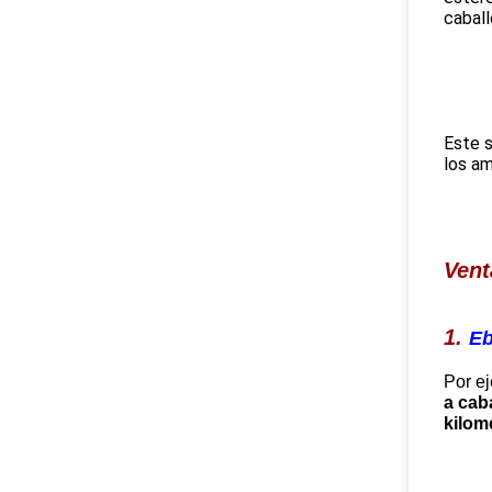
caball
Este s
los am
Vent
1.
Eb
Por e
a cab
kilom