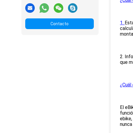
¿Cuál
1. 
Est
Contacto
calcul
monta 
2. Inf
que mo
¿Cuál 
El eBi
funció
ebike,
nunca 