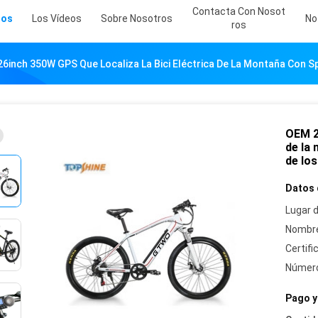
Contacta Con Nosot
tos
Los Vídeos
Sobre Nosotros
No
Ros
6inch 350W GPS Que Localiza La Bici Eléctrica De La Montaña Con 
OEM 26
de la
de lo
Datos 
Lugar d
Nombre
Certifi
Número
Pago y