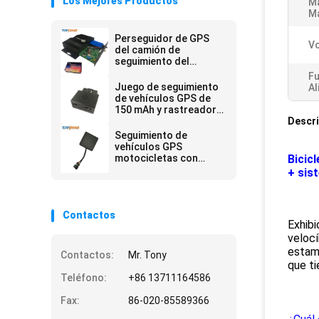
Los Mejores Productos
Ma
Ma
Perseguidor de GPS
Vo
del camión de
seguimiento del
vehículo de GPS con
Fu
las comunicaciones
Juego de seguimiento
Al
bidireccionales
de vehículos GPS de
150 mAh y rastreador
OBD de enchufe con
Descri
posicionamiento
Seguimiento de
rápido AGPS
vehículos GPS
motocicletas con
Bicic
comunicación
+ sis
bidireccional
Contactos
Exhibi
velocí
estamo
Contactos:
Mr. Tony
que ti
Teléfono:
+86 13711164586
Fax:
86-020-85589366