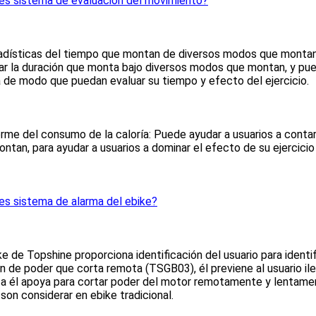
 es sistema de evaluación del movimiento?
adísticas del tiempo que montan de diversos modos que montan: 
ar la duración que monta bajo diversos modos que montan, y pued
de modo que puedan evaluar su tiempo y efecto del ejercicio.
orme del consumo de la caloría: Puede ayudar a usuarios a contar
ntan, para ayudar a usuarios a dominar el efecto de su ejercicio 
es sistema de alarma del ebike?
ke de Topshine proporciona identificación del usuario para identifi
n de poder que corta remota (TSGB03), él previene al usuario ile
 a él apoya para cortar poder del motor remotamente y lentament
son considerar en ebike tradicional.