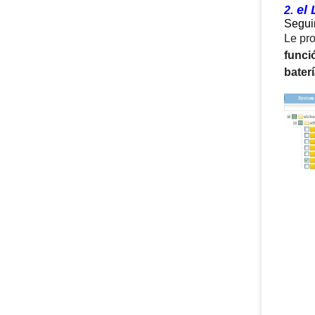
el 
2.
Segui
Le pr
funci
bater