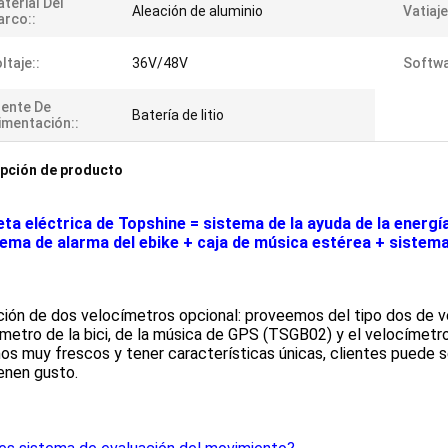
terial Del
Aleación de aluminio
Vatiaje
rco::
ltaje::
36V/48V
Softwa
ente De
Batería de litio
imentación::
pción de producto
leta eléctrica de Topshine = sistema de la ayuda de la energ
tema de alarma del ebike + caja de música estérea + sistem
ción de dos velocímetros opcional: proveemos del tipo dos de vel
metro de la bici, de la música de GPS (TSGB02) y el velocímetr
s muy frescos y tener características únicas, clientes puede sel
enen gusto.