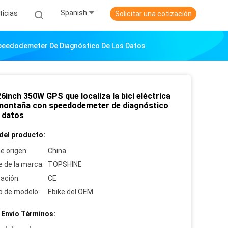
Spanish
ticias
Solicitar una cotización
Speedodemeter De Diagnóstico De Los Datos
inch 350W GPS que localiza la bici eléctrica
 montaña con speedodemeter de diagnóstico
s datos
del producto:
e origen:
China
 de la marca:
TOPSHINE
cación:
CE
 de modelo:
Ebike del OEM
 Envío Términos: