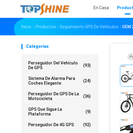
En Casa
Produc
Inicio
Productos
Seguimiento GPS De Vehículos
OEM 2
Categorías
Perseguidor Del Vehículo
(93)
De GPS
Sistema De Alarma Para
(24)
Coches Elegante
Perseguidor De GPS De La
(36)
Motocicleta
GPS Que Sigue La
(9)
Plataforma
Perseguidor De 4G GPS
(92)