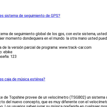
 es sistema de seguimiento de GPS?
tema de seguimiento global de los gps, con este sistema, usted pu
ier momento dondequiera en el mundo. la otra mano usted puede
 de la versión parcial de programa: www.track-car.com
o: ebike
aseña: 123
es caja de música estérea?
ke de Topshine provee de un velocímetro (TSGB02) un sistema de
to del nuevo concepto, que es muy diferente con el velocímetro
o. Los usuarios saben jugar su música preferida en cualquier m