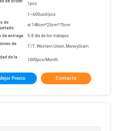
ad de orden
1pcs
:
:
1~600usd/pcs
es de
el 148cm*23cm*75cm
uetado:
 de entrega:
5-8 día de los trabajos
iones de
T/T, Western Union, MoneyGram
dad de la
1000pcs/Month
:
Mejor Precio
Contacto