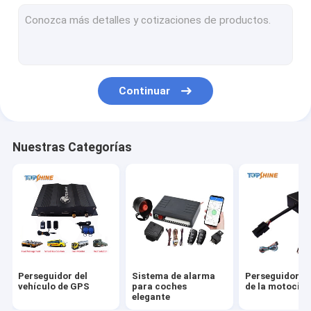
GPS que sigue la plataforma
perseguidor de 4G GPS
Perseguidor de SIM Card GPS
Continuar
Accesorios del perseguidor de GPS
Velocímetro eléctrico de la bici
Nuestras Categorías
Dispositivo de rastreo GPS
Seguimiento GPS de vehículos
Seguimiento GPS de coches
Perseguidor de Ebike GPS
Perseguidor del
Sistema de alarma
Perseguidor d
Regulador eléctrico de la bici
vehículo de GPS
para coches
de la motocicl
elegante