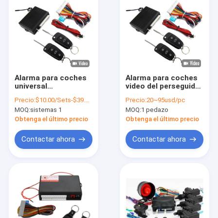
Alarma para coches
Alarma para coches
universal
video del perseguidor
seguimiento
de GPS del vehículo
Precio:
$10.00/Sets-$39.00/Sets
Precio:
20~95usd/pc
incorporado de GPS
de los apuroses 4G
MOQ:
sistemas 1
MOQ:
1 pedazo
del sistema del
de WiFi de la
inmovilizador del
supervisión del
Obtenga el último precio
Obtenga el último precio
vehículo y sistema
sistema de seguridad
central de la
del coche con
Contactar ahora
Contactar ahora
cerradura
comienzo remoto
En casa
Productos
Los vídeos