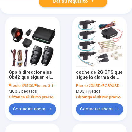
Dar su requisito
Gps bidireccionales
coche de 2G GPS que
Obd2 que siguen el
sigue la alarma de
sistema de alarma
coche del vehículo
Precio:
$95.00/Pieces 3-199 Pieces
Precio:
20USD/PC39USD/PC
para coches
con la comunicación
MOQ:
3 pedazos
MOQ:
1 juegos
elegante 4G del
bidireccional
dispositivo con los
Obtenga el último precio
Obtenga el último precio
apuroses de WIFI
Contactar ahora
Contactar ahora