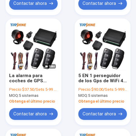
Contactar ahora
Contactar ahora
La alarma para
5 EN 1 perseguidor
coches de GPS
de los Gps de WiFi 4G
Smart PKE con la
Obd con el sistema
Precio:
$37.50/Sets 5-99 Sets
Precio:
$90.00/Sets 5-999 Sets
retransmisión
de Live Audio Car
MOQ:
5 sistemas
MOQ:
5 sistemas
central de la sirena
Alarm
del sistema de la
Obtenga el último precio
Obtenga el último precio
cerradura de puerta
indica ligero
Contactar ahora
Contactar ahora