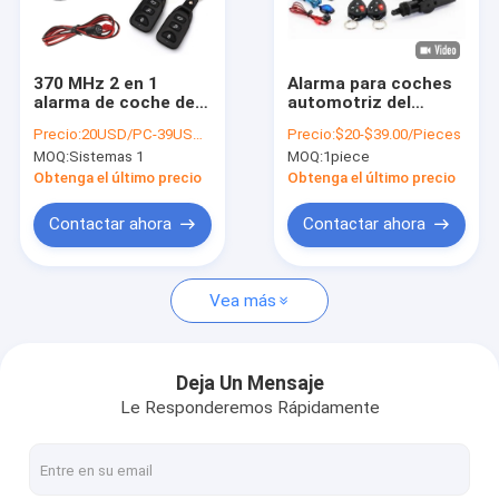
Sobre nosotros
Recorrido por la fábrica
370 MHz 2 en 1
Alarma para coches
alarma de coche de
automotriz del
Control de calidad
vehículo incorporada
perseguidor de GPS
Precio:
20USD/PC-39USD/PC
Precio:
$20-$39.00/Pieces
seguimiento de
del vehículo de la
MOQ:
Sistemas 1
MOQ:
1piece
coche GPS con
alarma del comienzo
Contacta con nosotros
motor de arranque
remoto de los
Obtenga el último precio
Obtenga el último precio
remoto
sistemas de alarma
con la retransmisión
Noticias
Contactar ahora
Contactar ahora
de la sirena
Solicitar una cita
Vea más
Perseguidor del vehículo de GPS
Deja Un Mensaje
Le Responderemos Rápidamente
Sistema de alarma para coches elegante
Perseguidor de GPS de la motocicleta