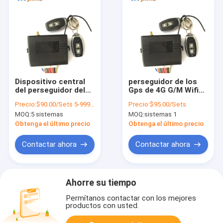
Dispositivo central
perseguidor de los
del perseguidor del
Gps de 4G G/M Wifi
G/M SMS 4G GPS de
para la alarma de la
Precio:
$90.00/Sets 5-999 Sets
Precio:
$95.00/Sets
la alarma para
motocicleta del
MOQ:
5 sistemas
MOQ:
sistemas 1
coches de la
coche que sigue el
cerradura con el
dispositivo
Obtenga el último precio
Obtenga el último precio
sistema de vigilancia
del combustible
Contactar ahora
Contactar ahora
Ahorre su tiempo
Permítanos contactar con los mejores
productos con usted.