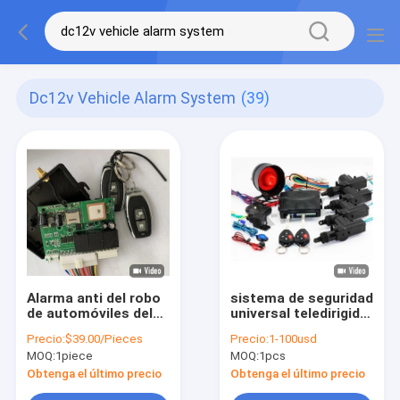
Dc12v Vehicle Alarm System
(39)
Alarma anti del robo
sistema de seguridad
de automóviles del
universal teledirigido
sistema del hurto del
del vehículo del
Precio:
$39.00/Pieces
Precio:
1-100usd
inmovilizador de GPS
Keyless Entry de la
MOQ:
1piece
MOQ:
1pcs
con el Keyless Entry
alarma para coches
de fijación central
de 12V el 100m
Obtenga el último precio
Obtenga el último precio