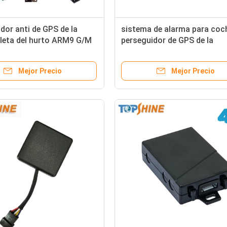
dor anti de GPS de la
sistema de alarma para coc
leta del hurto ARM9 G/M
perseguidor de GPS de la
ensor del RFID para el
motocicleta de 1900Mhz G
el camión
SIM Card doble
Mejor Precio
Mejor Precio