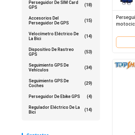
Perseguidor De SIM Card
(18)
GPS
Persegui
Accesorios Del
(15)
Perseguidor De GPS
motocic
con el s
Velocímetro Eléctrico De
(14)
coche d
La Bici
Dispositivo De Rastreo
(53)
GPS
Seguimiento GPS De
(34)
Vehículos
Seguimiento GPS De
(29)
Coches
Perseguidor De Ebike GPS
(4)
Regulador Eléctrico De La
(14)
Bici