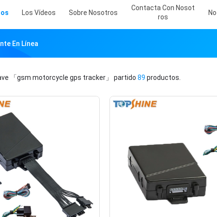
Contacta Con Nosot
tos
Los Vídeos
Sobre Nosotros
No
Ros
nte En Línea
lave
「gsm motorcycle gps tracker」
partido
89
productos.