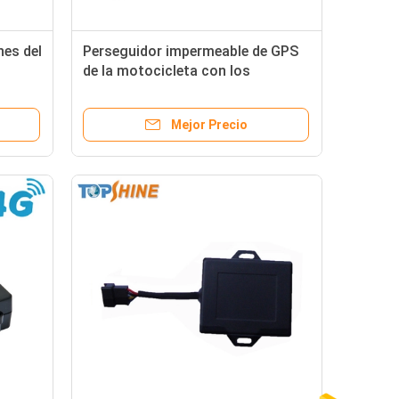
hes del
Perseguidor impermeable de GPS
de la motocicleta con los
/M con
certificados legales del CE de IMEI
Mejor Precio