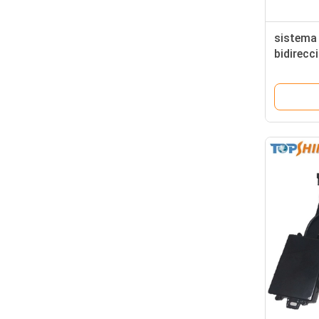
sistema
bidirecc
persegui
Waterpr