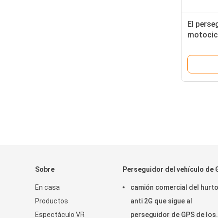
El perse
motocicl
hace una
sistema 
autobús
Sobre
Perseguidor del vehículo de
En casa
camión comercial del hurt
Productos
anti 2G que sigue al
Espectáculo VR
perseguidor de GPS de los