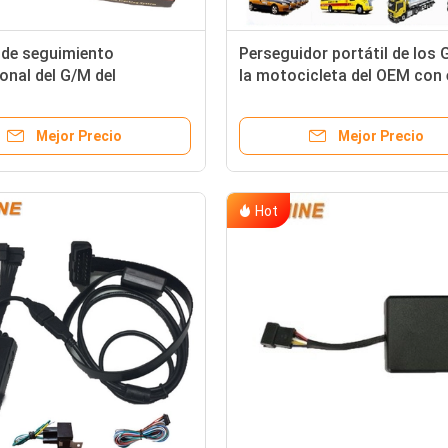
 de seguimiento
Perseguidor portátil de los 
ional del G/M del
la motocicleta del OEM con 
dor de 350mAh IMEI Mini
sensor de movimiento Mt08
oof Motorcycle GPS
Mejor Precio
Mejor Precio
Hot