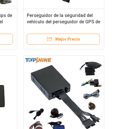
Gps de
Perseguidor de la seguridad del
el
vehículo del perseguidor de GPS de
b
la motocicleta del activo de la
FCC con el sistema de
Mejor Precio
seguimiento libre