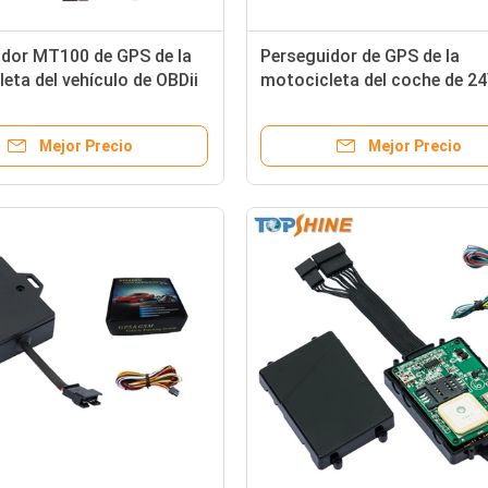
idor MT100 de GPS de la
Perseguidor de GPS de la
eta del vehículo de OBDii
motocicleta del coche de 2
rol real del ECU
3G para la detección del CR
la velocidad
Mejor Precio
Mejor Precio