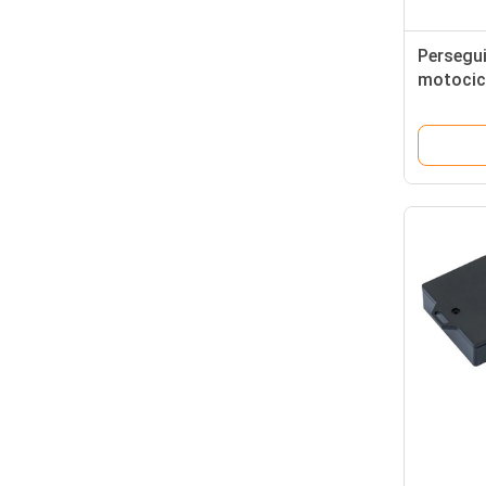
Persegu
motocicl
con cont