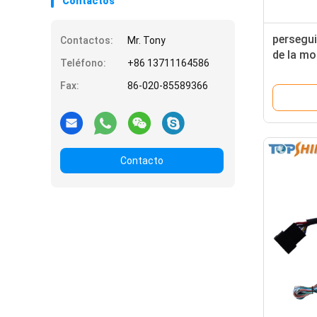
Contactos
persegu
Contactos:
Mr. Tony
de la mo
Teléfono:
+86 13711164586
del coch
Android
Fax:
86-020-85589366
Contacto