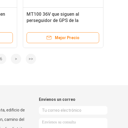
 en
MT100 36V que siguen al
perseguidor de GPS de la
 del
motocicleta del dispositivo con la
r
huella dactilar identifican el
Mejor Precio
sistema
6
>
>>
Envíenos un correo
ta, edificio de
n, camino del