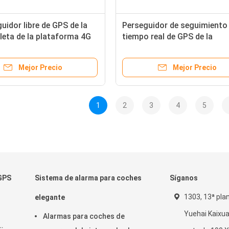
guidor libre de GPS de la
Perseguidor de seguimiento
eta de la plataforma 4G
tiempo real de GPS de la
 mueca de dolor el
motocicleta con la solución
6 para la seguridad del
RFID para el autobús escola
Mejor Precio
Mejor Precio
 del camión
1
2
3
4
5
 GPS
Sistema de alarma para coches
Síganos
o
1303, 13ª plan
elegante
Yuehai Kaixua
Alarmas para coches de