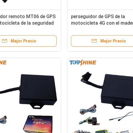
idor remoto MT06 de GPS
perseguidor de GPS de la
tocicleta de la seguridad
motocicleta 4G con el made
e 2G con el App libre de
de datos de la detección 2M
motor
Mejor Precio
Mejor Precio