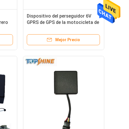
Dispositivo del perseguidor 6V
rero
GPRS de GPS de la motocicleta de
B del
la Geo-cerca para la bici
Mejor Precio