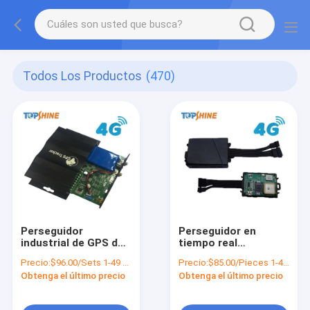
Todos Los Productos
(470)
Perseguidor
Perseguidor en
industrial de GPS de
tiempo real
la emergencia del
teledirigido de Obd2
Precio:
$96.00/Sets 1-49 Sets
Precio:
$85.00/Pieces 1-49 Pieces
G/M 4G con el botón
4G GPS para la
Obtenga el último precio
Obtenga el último precio
de pánico el SOS
gestión 450mAh de la
flota