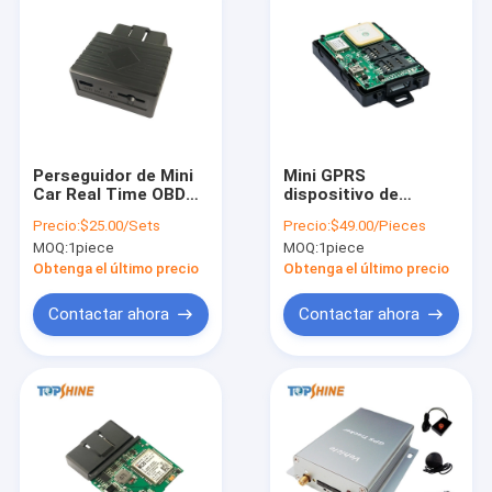
Perseguidor de Mini
Mini GPRS
Car Real Time OBD
dispositivo de
GPS para los
seguimiento
Precio:
$25.00/Sets
Precio:
$49.00/Pieces
vehículos
automotriz Sim
MOQ:
1piece
MOQ:
1piece
comerciales con el
Based Gps Tracker
sistema de
dual del Odm
Obtenga el último precio
Obtenga el último precio
seguimiento libre
Contactar ahora
Contactar ahora
En casa
Productos
Los vídeos