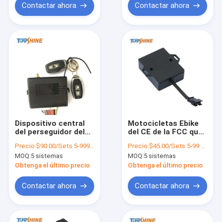
Contactar ahora
Contactar ahora
Dispositivo central
Motocicletas Ebike
del perseguidor del
del CE de la FCC que
G/M SMS 4G GPS de
sigue al perseguidor
Precio:
$90.00/Sets 5-999 Sets
Precio:
$45.00/Sets 5-99 Sets
la alarma para
del dispositivo 4G
MOQ:
5 sistemas
MOQ:
5 sistemas
coches de la
Wifi GPS con la CPU
cerradura con el
industrial
Obtenga el último precio
Obtenga el último precio
sistema de vigilancia
del combustible
Contactar ahora
Contactar ahora