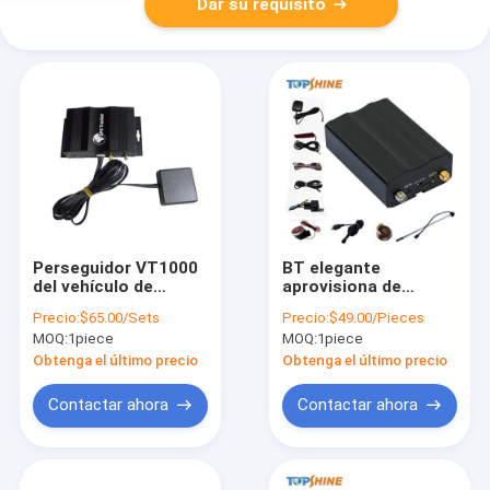
Dar su requisito
Perseguidor VT1000
BT elegante
del vehículo de
aprovisiona de
Topshine RFID GPS
combustible al
Precio:
$65.00/Sets
Precio:
$49.00/Pieces
con la batería
perseguidor portátil
MOQ:
1piece
MOQ:
1piece
recargable
de Monitering GPS
incorporada 850mAh
para el vehículo G/M
Obtenga el último precio
Obtenga el último precio
900MHz del coche
Contactar ahora
Contactar ahora