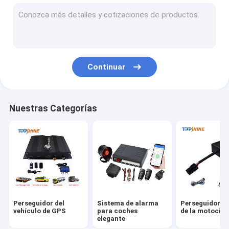
GPS que sigue la plataforma
perseguidor de 4G GPS
Perseguidor de SIM Card GPS
Continuar
Accesorios del perseguidor de GPS
Velocímetro eléctrico de la bici
Nuestras Categorías
Dispositivo de rastreo GPS
Seguimiento GPS de vehículos
Seguimiento GPS de coches
Perseguidor de Ebike GPS
Perseguidor del
Sistema de alarma
Perseguidor d
Regulador eléctrico de la bici
vehículo de GPS
para coches
de la motocicl
elegante