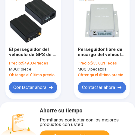
El perseguidor del
Perseguidor libre de
vehículo de GPS de la
encargo del vehículo
alarma para coches
de GPS del motor el
Precio:
$49.00/Pieces
Precio:
$55.00/Pieces
del ODM Bluetooth
SOS con la alarma
MOQ:
1piece
MOQ:
3 pedazos
con el brazo
excesiva 1800Mhz de
desarma VT200
la velocidad
Obtenga el último precio
Obtenga el último precio
Contactar ahora
Contactar ahora
Ahorre su tiempo
Permítanos contactar con los mejores
productos con usted.