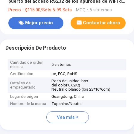
puerto del acceso RS232 de los apuroses de WiFi del
perseguidor adaptable de 4G GPS
Precio：$115.00/Sets 5-99 Sets
MOQ：5 sistemas
Mejor precio
Contactar ahora
Descripción De Producto
Cantidad de orden
5 sistemas
mínima
Certificación
ce, FCC, RoHS
Peso de unidad: box
Detalles de
del color 0.62Kg
empaquetado
Neutral o blanco (los 23*16*6cm)
Lugar de origen
Guangdong, China
Nombre de la marca
Topshine/Neutral
Vea más