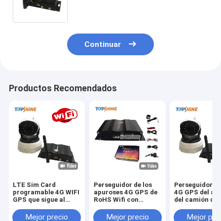
perseguidor adaptable de 4G GPS
Continuar
Productos Recomendados
LTE Sim Card
Perseguidor de los
Perseguidor de
programable 4G WIFI
apuroses 4G GPS de
4G GPS del au
GPS que sigue al
RoHS Wifi con
del camión de 
perseguidor de los
comportamiento de
gestión de la f
Gps del puerto del
conducción video en
VT1000 con la
Mejor precio
Mejor precio
Mejor pre