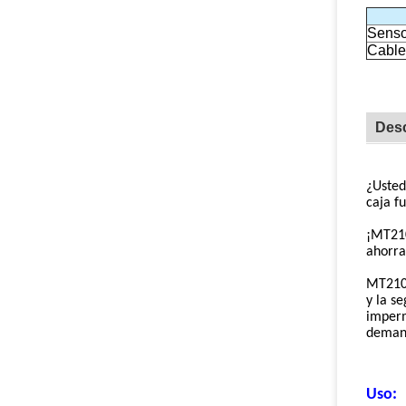
Senso
Cable
Desc
¿Usted
caja f
¡MT210
ahorra
MT210 
y la s
imperm
demand
Uso: