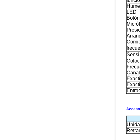
funci
Hume
LED
Botón
Micró
Presi
Arranq
Comie
frecu
Sensi
Coloc
Frecu
Canal
Exacti
Exact
Entra
Acceso
Unida
Retra