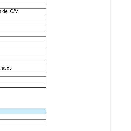
n del G/M
anales