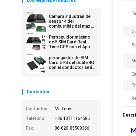
Los Mejores Productos
Fu
Cámara industrial del
sensor 4 del
combustible del max 5
Sim Card Tracker Gps
Ga
With 4
Perseguidor máximo
de 5 SIM Card Real
So
Time GPS con el App
libre del IOS Android
que sigue la
perseguidor de SIM
Mó
plataforma
Card GPS del doble 4G
con el conductor anti
Fatigue Camera
En
Pr
Contactos
Re
Contactos:
Mr. Tony
Descri
Teléfono:
+86 13711164586
Fax:
86-020-85589366
M