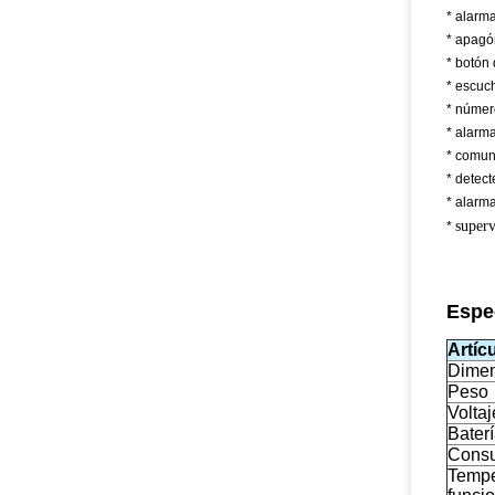
* alarm
* apagó
* botón 
* escuc
* número
* alarm
* comuni
* detect
* alarma
superv
*
Espec
Artíc
Dimen
Peso
Voltaj
Bater
Consu
Tempe