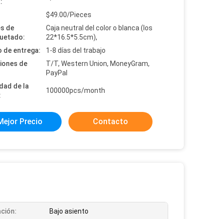
:
:
$49.00/Pieces
es de
Caja neutral del color o blanca (los
uetado:
22*16.5*5.5cm),
 de entrega:
1-8 días del trabajo
iones de
T/T, Western Union, MoneyGram,
PayPal
dad de la
100000pcs/month
:
Mejor Precio
Contacto
ción:
Bajo asiento