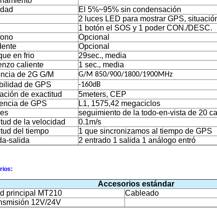
onamiento
dad
El 5%~95% sin condensación
2 luces LED para mostrar GPS, situació
1 botón el SOS y 1 poder CON./DESC.
fono
Opcional
dente
Opcional
ue en frio
29sec., media
nzo caliente
1 sec., media
encia de 2G G/M
G/M 850/900/1800/1900MHz
bilidad de GPS
-160dB
ación de exactitud
5meters, CEP
encia de GPS
L1, 1575,42 megaciclos
es
seguimiento de la todo-en-vista de 20 c
tud de la velocidad
0.1m/s
itud del tiempo
1 que sincronizamos al tiempo de GPS
da-salida
2 entrado 1 salida
1 análogo entró
rios:
Accesorios estándar
d principal MT210
Cableado
nsmisión 12V/24V