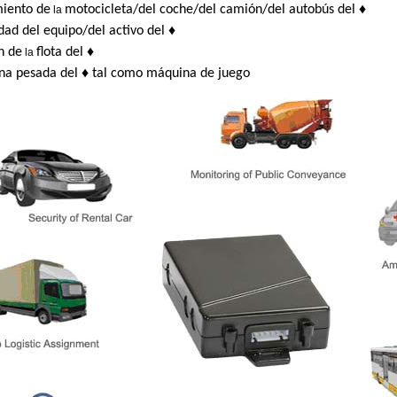
iento de
motocicleta/del coche/del camión/del autobús del
♦
la
dad del equipo/del activo del
♦
n de
flota del
♦
la
na pesada del
♦
tal como máquina de juego