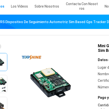
Contacta Con Nosot
tos
Los Vídeos
Sobre Nosotros
No
Ros
PRS Dispositivo De Seguimiento Automotriz Sim Based Gps Tracker 
Mini 
Sim B
Datos 
Lugar d
Nombre
Certifi
Número
Pago y
Cantid