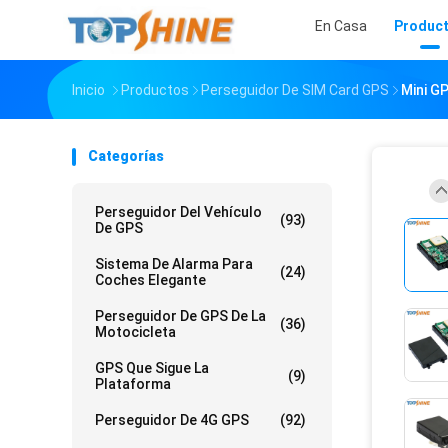
En Casa
Produc
Inicio
Productos
Perseguidor De SIM Card GPS
Mini G
Categorías
Perseguidor Del Vehículo
(93)
De GPS
Sistema De Alarma Para
(24)
Coches Elegante
Perseguidor De GPS De La
(36)
Motocicleta
GPS Que Sigue La
(9)
Plataforma
Perseguidor De 4G GPS
(92)