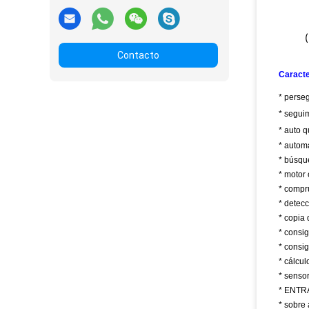
Contacto
Caracte
* perseg
* segui
* auto q
* automá
* búsque
* motor
* compr
* detec
* copia
* consi
* consi
* cálcul
* senso
* ENTRA
* sobre