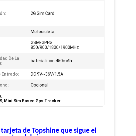
ón:
2G Sim Card
Motocicleta
GSM/GPRS
850/900/1800/1900MHz
dad De La
batería li-ion 450mAh
a:
e Entrado:
DC 9V~36V/1.5A
ono:
Opcional
m
,
S
,
Mini Sim Based Gps Tracker
tarjeta de Topshine que sigue el