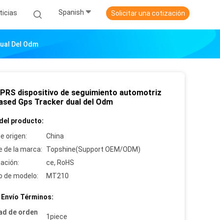
Spanish
ticias
Solicitar una cotización
Dual Del Odm
GPRS dispositivo de seguimiento automotriz
ased Gps Tracker dual del Odm
del producto:
e origen:
China
 de la marca:
Topshine(Support OEM/ODM)
cación:
ce, RoHS
 de modelo:
MT210
 Envío Términos:
ad de orden
1piece