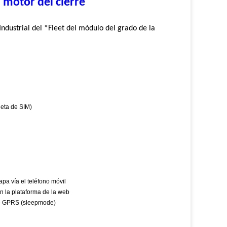
 motor del cierre
ndustrial del *Fleet del módulo del grado de la
jeta de SIM)
pa vía el teléfono móvil
en la plataforma de la web
 de GPRS (sleepmode)