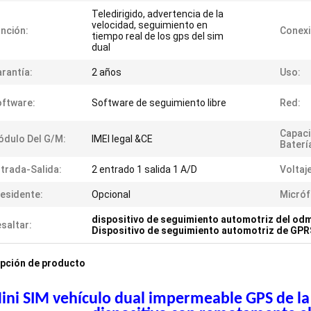
Teledirigido, advertencia de la
velocidad, seguimiento en
nción:
Conexi
tiempo real de los gps del sim
dual
rantía:
2 años
Uso:
ftware:
Software de seguimiento libre
Red:
Capaci
dulo Del G/M:
IMEI legal &CE
Baterí
trada-Salida:
2 entrado 1 salida 1 A/D
Voltaj
esidente:
Opcional
Micróf
dispositivo de seguimiento automotriz del od
saltar:
Dispositivo de seguimiento automotriz de GPR
pción de producto
ini SIM vehículo dual impermeable GPS de la 