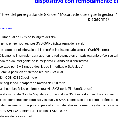
dispositivo con remotamente el
(*Free del perseguidor de GPS del *Motorcycle que sigue la gestión *I
plataforma)
rísticas:
uidor dual de GPS de la tarjeta del sim
miento en tiempo real por SMS/GPRS (plataforma de la web)
ue sigue por el intervalo del tiempo/de la distancia/del ángulo (WebPlatform)
ticamente interruptor para apuntar la red cuando en un país extranjero (con su tar
da rápida inteligente de la mejor red cuando en differentarea
 cortado por SMS (modo dos: Modo inmediato o SafeMode)
uebe la posición en tiempo real vía SMS/Call
ción CON./DESC. del motor
 de seguridad incorporada batería de 650 mAh
ga el nombre físico en tiempo real vía SMS (web PlatformSupport)
ga el vínculo de Google Map del cargo actual vía SMS, muestran su ubicación en ma
o del kilometraje con longitud y latitud vía SMS; kilometraje del control (odómetro) 
r de movimiento incorporado para el ahorro del ahorro de energía y de los datos
DA-SALIDA: 2 entradas, 1 salida, 1 ANUNCIO
 alarma de la velocidad