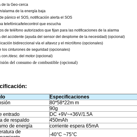
a de la Geo-cerca
n/alarma de la energía baja
de pánico el SOS, notificación alerta el SOS
ha telefónica/telecontrol que escucha
s de teléfono autorizados que fijan para las notificaciones de la alarma
a del accidente (ayuda del sensor del desplome de la necesidad) (opcional)
cación bidireccional vía el altavoz y el micrófono (opcionales)
e los cinturones de seguridad (opcionales)
 con./desc. del motor (opcional)
isión del consumo de combustible (opcional)
ificación:
ulo
Especificaciones
sión
80*58*22m m
90g
e entrado
DC +9V~+36V/1.5A
ía de respaldo
450mAh
mo de energía
corriente espera 65mA
ratura de
-40°C ~75°C