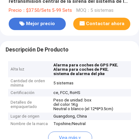
retransmisión central de la sirena del sistema de la
cerradura de puerta indica ligero
Precio：$37.50/Sets 5-99 Sets
MOQ：5 sistemas
Mejor precio
Contactar ahora
Descripción De Producto
,
Alarma para coches de GPS PKE
Alta luz
,
Alarma para coches de PKE
sistema de alarma del pke
Cantidad de orden
5 sistemas
mínima
Certificación
ce, FCC, RoHS
Peso de unidad: box
Detalles de
del color 1Kg
empaquetado
Neutral o blanco (el 12*8*3.5cm)
Lugar de origen
Guangdong, China
Nombre de la marca
Topshine/Neutral
Vea más