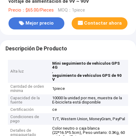
voltaje de alimentación de 9V ~ 90V
Precio：$65.00/Pieces
MOQ：1piece
Mejor precio
Contactar ahora
Descripción De Producto
Mini seguimiento de vehículos GPS
4G
Alta luz
,
seguimiento de vehículos GPS de 90
V
Cantidad de orden
1piece
mínima
Capacidad de la
10000 la unidad por mes, muestra de la
fuente
E-bicicleta está disponible
Certificación
ce
Condiciones de
T/T, Western Union, MoneyGram, PayPal
pago
Color neutro o caja blanca
Detalles de
(22*16.5*5.5cm), Peso unitario: 0.3Kg, 60
empaquetado