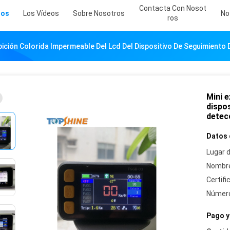
Contacta Con Nosot
tos
Los Vídeos
Sobre Nosotros
No
Ros
ibición Colorida Impermeable Del Lcd Del Dispositivo De Seguimient
Mini e
dispo
detec
Datos 
Lugar d
Nombre
Certifi
Número
Pago y