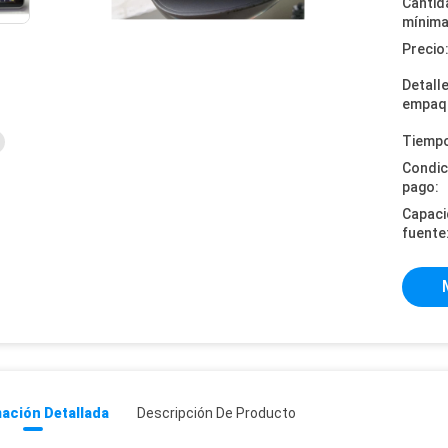
Cantid
mínima
Precio
Detall
empaq
Tiempo
Condic
pago:
Capaci
fuente
ación Detallada
Descripción De Producto