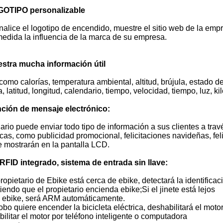
GOTIPO personalizable
alice el logotipo de encendido, muestre el sitio web de la empr
edida la influencia de la marca de su empresa.
estra mucha información útil
como calorías, temperatura ambiental, altitud, brújula, estad
a, latitud, longitud, calendario, tiempo, velocidad, tiempo, luz, ki
nción de mensaje electrónico:
ario puede enviar todo tipo de información a sus clientes a trav
icas, como publicidad promocional, felicitaciones navideñas, fel
 mostrarán en la pantalla LCD.
 RFID integrado, sistema de entrada sin llave:
propietario de Ebike está cerca de ebike, detectará la identific
iendo que el propietario encienda ebike;Si el jinete está lejos
 ebike, será ARM automáticamente.
robo quiere encender la bicicleta eléctrica, deshabilitará el mo
ilitar el motor por teléfono inteligente o computadora