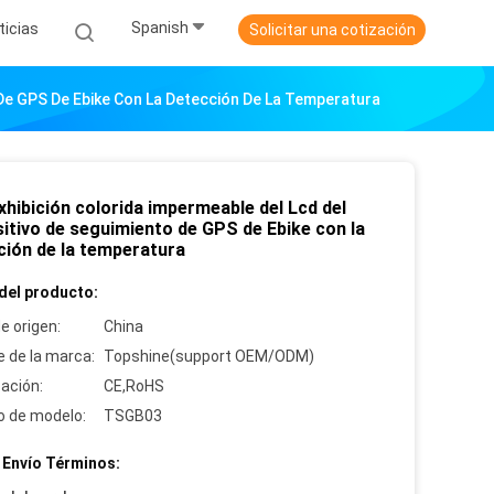
Spanish
ticias
Solicitar una cotización
o De GPS De Ebike Con La Detección De La Temperatura
xhibición colorida impermeable del Lcd del
sitivo de seguimiento de GPS de Ebike con la
ción de la temperatura
del producto:
e origen:
China
 de la marca:
Topshine(support OEM/ODM)
cación:
CE,RoHS
 de modelo:
TSGB03
 Envío Términos: