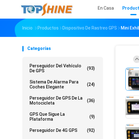
En Casa
Produc
Inicio
Productos
Dispositivo De Rastreo GPS
Mini Exh
Categorías
Perseguidor Del Vehículo
(93)
De GPS
Sistema De Alarma Para
(24)
Coches Elegante
Perseguidor De GPS De La
(36)
Motocicleta
GPS Que Sigue La
(9)
Plataforma
Perseguidor De 4G GPS
(92)