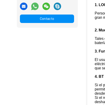
1. LO
Person
gran m
Contacto
2. Mu
Tales 
baterí
3. Fu
El usu
eléctr
que se
4. BT
Si el 
permit
desde
Si el 
deshab