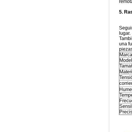
remot
5. Ra
Seguim
lugar.
Tambi
una fu
piezas
Marc
Mode
Tama
Materi
Tensi
corrie
Hume
Tempe
Frecu
Sensi
Preci