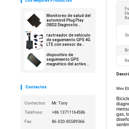
Los Mejores Productos
Fu
De
Monitoreo de salud del
Re
automóvil Plug Play
OBD2 Diagnostic
remoto 4G Dispositivos
de seguimiento GPS
rastreador de vehículo
Si
de seguimiento GPS 4G
LTE con sensor de
combustible para
Br
alerta de combustible
dispositivo de
robado de repuesto
seguimiento GPS
Re
magnético del activo
del perseguidor de
GPS del coche portátil
Descri
inalámbrico 4G
Contactos
Mini E
Bicicl
Contactos:
Mr. Tony
diagno
mensaj
Teléfono:
+86 13711164586
gas, t
diseño
Fax:
86-020-85589366
sentim