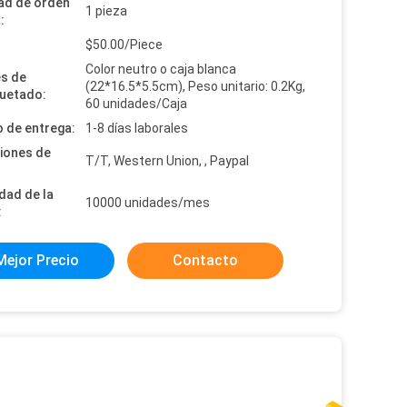
ad de orden
1 pieza
:
:
$50.00/Piece
Color neutro o caja blanca
es de
(22*16.5*5.5cm), Peso unitario: 0.2Kg,
uetado:
60 unidades/Caja
 de entrega:
1-8 días laborales
iones de
T/T, Western Union, , Paypal
dad de la
10000 unidades/mes
:
Mejor Precio
Contacto