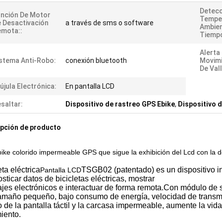
Detecc
nción De Motor
Tempe
 Desactivación
a través de sms o software
Ambien
mota::
Tiempo
Alerta
stema Anti-Robo:
conexión bluetooth
Movimi
De Val
újula Electrónica:
En pantalla LCD
saltar:
Dispositivo de rastreo GPS Ebike
,
Dispositivo 
pción de producto
bike colorido impermeable GPS que sigue la exhibición del Lcd con la 
eta eléctrica
TSGB02 (patentado) es un dispositivo i
Pantalla LCD
sticar datos de bicicletas eléctricas, mostrar
es electrónicos e interactuar de forma remota.Con módulo de sal
amaño pequeño, bajo consumo de energía, velocidad de transmis
 de la pantalla táctil y la carcasa impermeable, aumente la vid
iento.