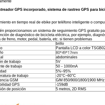
amente
streador GPS incorporado, sistema de rastreo GPS para bicic
iento en tiempo real de ebike por teléfono inteligente o comp
én proporcionamos un sistema de seguimiento GPS gratuito par
nción de diagnóstico de bicicleta eléctrica, por ejemplo, diagnós
 de freno, motor, pedal, batería, etc. si tienen problemas
a
brillo
lo
Pantalla LCD a color TSGB0
ño
80*49*17mm
al
abdominales
ón de trabajo
5V
nte de trabajo
50－1000mA
dad
5%~95%
ratura de trabajo
-20°C~60°C
encia GSM
G/M 850/900/1800/1900 MHz
bilidad GPS
-159dB
sión de posición
5 metros, 2D RMS