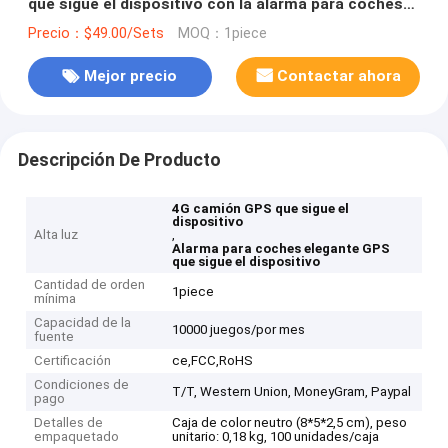
que sigue el dispositivo con la alarma para coches
elegante
Precio：$49.00/Sets
MOQ：1piece
Mejor precio
Contactar ahora
Descripción De Producto
4G camión GPS que sigue el
dispositivo
Alta luz
,
Alarma para coches elegante GPS
que sigue el dispositivo
Cantidad de orden
1piece
mínima
Capacidad de la
10000 juegos/por mes
fuente
Certificación
ce,FCC,RoHS
Condiciones de
T/T, Western Union, MoneyGram, Paypal
pago
Detalles de
Caja de color neutro (8*5*2,5 cm), peso
empaquetado
unitario: 0,18 kg, 100 unidades/caja