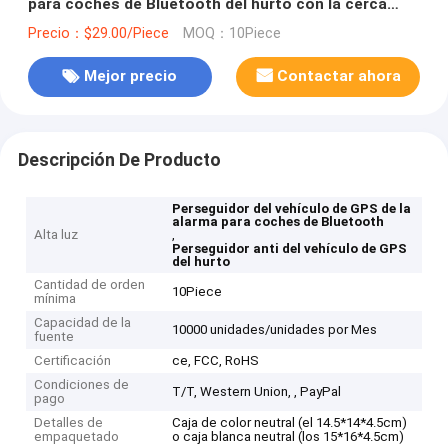
para coches de Bluetooth del hurto con la cerca
Alarm de Geo
Precio：$29.00/Piece
MOQ：10Piece
Mejor precio
Contactar ahora
Descripción De Producto
Perseguidor del vehículo de GPS de la
alarma para coches de Bluetooth
Alta luz
,
Perseguidor anti del vehículo de GPS
del hurto
Cantidad de orden
10Piece
mínima
Capacidad de la
10000 unidades/unidades por Mes
fuente
Certificación
ce, FCC, RoHS
Condiciones de
T/T, Western Union, , PayPal
pago
Detalles de
Caja de color neutral (el 14.5*14*4.5cm)
empaquetado
o caja blanca neutral (los 15*16*4.5cm)