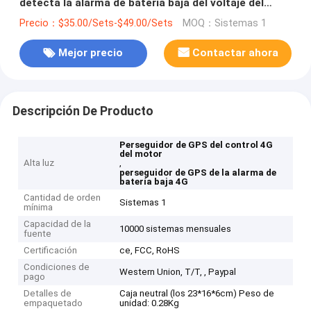
detecta la alarma de batería baja del voltaje del
vehículo
Precio：$35.00/Sets-$49.00/Sets
MOQ：Sistemas 1
Mejor precio
Contactar ahora
Descripción De Producto
Perseguidor de GPS del control 4G
del motor
Alta luz
,
perseguidor de GPS de la alarma de
batería baja 4G
Cantidad de orden
Sistemas 1
mínima
Capacidad de la
10000 sistemas mensuales
fuente
Certificación
ce, FCC, RoHS
Condiciones de
Western Union, T/T, , Paypal
pago
Detalles de
Caja neutral (los 23*16*6cm) Peso de
empaquetado
unidad: 0.28Kg