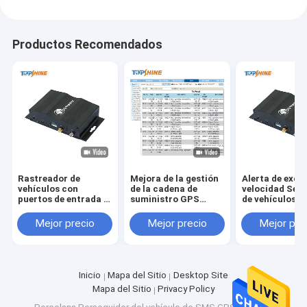
Productos Recomendados
Rastreador de
Mejora de la gestión
Alerta de exce
vehículos con
de la cadena de
velocidad Seg
puertos de entrada y
suministro GPS
de vehículos 
salida de
Tracker con ID del
con soporte c
conectividad
conductor opcional
e ID de conduc
Mejor precio
Mejor precio
Mejor pre
2G/3G/4G, alarma de
Identificar y
opcional
velocidad GPRS y
software de
RFID opcional
seguimiento gratuito
Inicio
Mapa del Sitio
Desktop Site
Mapa del Sitio
Privacy Policy