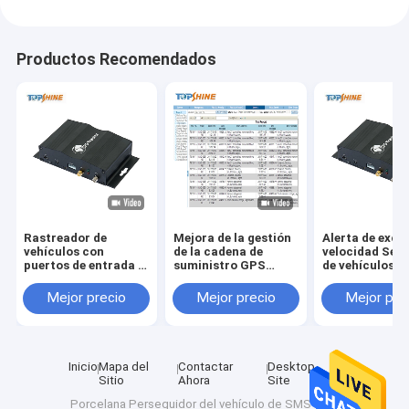
Productos Recomendados
Rastreador de
Mejora de la gestión
Alerta de exce
vehículos con
de la cadena de
velocidad Seg
puertos de entrada y
suministro GPS
de vehículos 
salida de
Tracker con ID del
con soporte c
conectividad
conductor opcional
e ID de conduc
Mejor precio
Mejor precio
Mejor pre
2G/3G/4G, alarma de
Identificar y
opcional
velocidad GPRS y
software de
RFID opcional
seguimiento gratuito
Inicio
Mapa del
Contactar
Desktop
Sitio
Ahora
Site
Porcelana Perseguidor del vehículo de SMS GPS