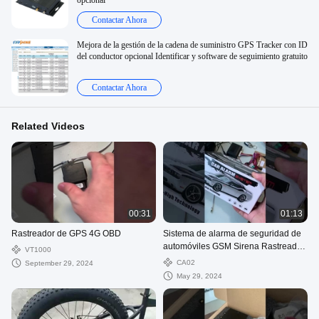
opcional
Contactar Ahora
Mejora de la gestión de la cadena de suministro GPS Tracker con ID
del conductor opcional Identificar y software de seguimiento gratuito
Contactar Ahora
Related Videos
00:31
01:13
Rastreador de GPS 4G OBD
Sistema de alarma de seguridad de
automóviles GSM Sirena Rastreador
VT1000
GPS de vehículos con sensor de
CA02
September 29, 2024
choque
May 29, 2024