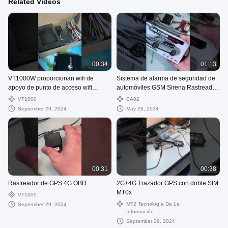
Related Videos
00:34
01:13
VT1000W proporcionan wifi de
Sistema de alarma de seguridad de
apoyo de punto de acceso wifi
automóviles GSM Sirena Rastreador
cámara y sensor de combustible
GPS de vehículos con sensor de
VT1000
CA02
choque
September 29, 2024
May 29, 2024
00:31
00:38
Rastreador de GPS 4G OBD
2G+4G Trazador GPS con doble SIM
MT0x
VT1000
MT2 Tecnología De La
September 29, 2024
Información
September 29, 2024